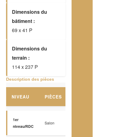
Dimensions du
bâtiment :
69 x 41 P
Dimensions du
terrain :
114 x 237 P
Description des pièces
NIVEAU
PIÈCES
PLANCHERS
DIMENSIO
1er
Salon
Bois
13 x 15 P
niveau/RDC