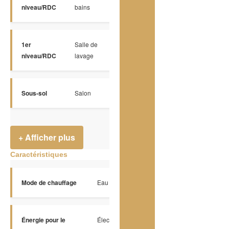
Céramique
10 x 12 P
niveau/RDC
bains
1er
Salle de
Céramique
9 x 6 P
niveau/RDC
lavage
Sous-sol
Salon
Époxy
30 x 25 P
+ Afficher plus
Caractéristiques
Mode de chauffage
Eau chaude
Énergie pour le
Électricité,