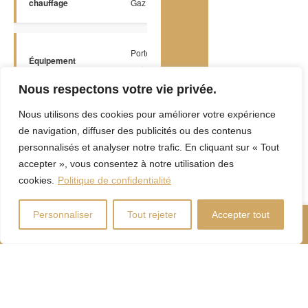
chauffage
Gaz naturel
Porte de
Équipement
garage
disponible
électrique
Nous respectons votre vie privée.
Nous utilisons des cookies pour améliorer votre expérience
de navigation, diffuser des publicités ou des contenus
Approvisionnement
Municipalité
personnalisés et analyser notre trafic. En cliquant sur « Tout
en eau
accepter », vous consentez à notre utilisation des
cookies.
Politique de confidentialité
Système d'égouts
Municipal
Personnaliser
Tout rejeter
Accepter tout
Nous Appeler
Contactez-Nous
Bordé à l'eau,
Embarquation
Particularités
sans moteur
seulement