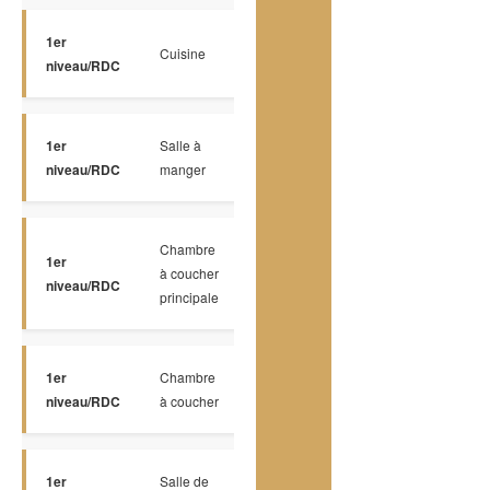
1er
Cuisine
Plancher flottant
21 x 12 P
niveau/RDC
1er
Salle à
Bois
11 x 17 P
niveau/RDC
manger
Chambre
1er
à coucher
Bois
13 x 15 P
niveau/RDC
principale
1er
Chambre
Bois
11 x 15 P
niveau/RDC
à coucher
1er
Salle de