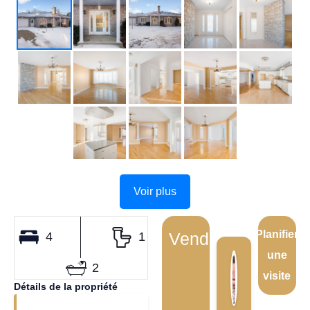
Voir plus
Planifier
Vendu
4
1
une
2
visite
Détails de la propriété