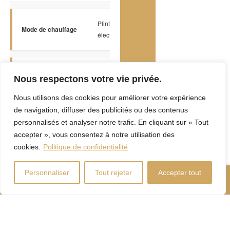
Plinthes
Mode de chauffage
électriques
Énergie pour le
Électricité
Nous respectons votre vie privée.
chauffage
Nous utilisons des cookies pour améliorer votre expérience
de navigation, diffuser des publicités ou des contenus
Équipement
Thermopompe
personnalisés et analyser notre trafic. En cliquant sur « Tout
disponible
murale
accepter », vous consentez à notre utilisation des
cookies.
Politique de confidentialité
Approvisionnement
Personnaliser
Tout rejeter
Accepter tout
Municipalité
en eau
Nous Appeler
Contactez-Nous
Système d'égouts
Municipal