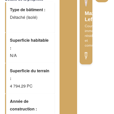
Type de bâtiment :
Maxime
Détaché (Isolé)
Lefebvre
Courtier
immobilier
résidentiel
Superficie habitable
et
commercial
:
N/A
Superficie du terrain
:
4 794.29 PC
Année de
construction :