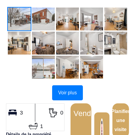
Voir plus
Planifier
Vendu
3
0
une
1
visite
Détails de la propriété