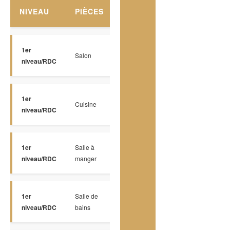
NIVEAU
PIÈCES
PLANCHERS
DIMENSIO
1er
Salon
Céramique
17.11 x 11.8 P
niveau/RDC
1er
Cuisine
Céramique
9.5 x 11.4 P
niveau/RDC
1er
Salle à
Céramique
10.9 x 11.2 P
niveau/RDC
manger
1er
Salle de
Céramique
11.2 x 9.5 P
niveau/RDC
bains