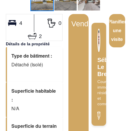
Planifier
Vendu
4
0
une
2
visite
Détails de la propriété
Type de bâtiment :
Sébastien
Détaché (Isolé)
Le
Breton
Courtier
immobilier
Superficie habitable
résidentiel
et
:
commercial
N/A
Superficie du terrain