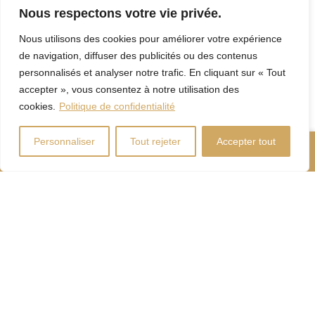
Caractéristiques
Nous respectons votre vie privée.
Nous utilisons des cookies pour améliorer votre expérience
Plinthes
Mode de chauffage
de navigation, diffuser des publicités ou des contenus
électriques
personnalisés et analyser notre trafic. En cliquant sur « Tout
accepter », vous consentez à notre utilisation des
cookies.
Politique de confidentialité
Énergie pour le
Électricité
chauffage
Personnaliser
Tout rejeter
Accepter tout
Nous Appeler
Contactez-Nous
Installation
aspirateur
central,
Équipement
Système
disponible
d'alarme,
Thermopompe
murale