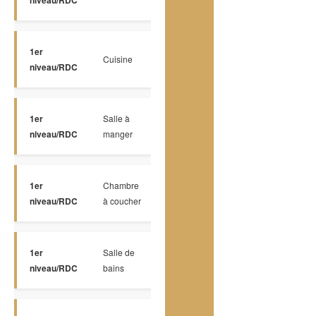
niveau/RDC
1er
Cuisine
Plancher flottant
10.10 x 11.0 P
niveau/RDC
1er
Salle à
Plancher flottant
10.10 x 10.10
niveau/RDC
manger
1er
Chambre
Plancher flottant
10.0 x 11.0 P
niveau/RDC
à coucher
1er
Salle de
Tuiles
8.9 x 6.6 P
niveau/RDC
bains