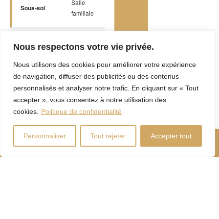
Salle
Sous-sol
Plancher flottant
9.8 x 10.4 P
familiale
Nous respectons votre vie privée.
Sous-sol
Boudoir
Plancher flottant
13.1 x 10.0 P
Nous utilisons des cookies pour améliorer votre expérience
de navigation, diffuser des publicités ou des contenus
Chambre
personnalisés et analyser notre trafic. En cliquant sur « Tout
Sous-sol
Plancher flottant
9.9 x 10.11 P
à coucher
accepter », vous consentez à notre utilisation des
cookies.
Politique de confidentialité
Personnaliser
Tout rejeter
Accepter tout
+ Afficher plus
Nous Appeler
Contactez-Nous
Caractéristiques
Plinthes
Mode de chauffage
électriques