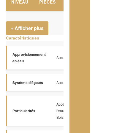
NIVEAU
PIÈCES
PLANCHERS
DIMENSION
+ Afficher plus
Caractéristiques
Approvisionnement
Aucun
en eau
Système d'égouts
Aucun
Accès à
Particularités
l'eau,
Boisé