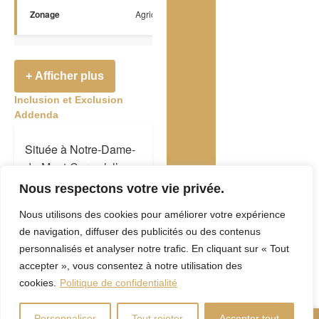
Zonage
Agricole
+ Afficher plus
Inclusion et Exclusion
Addenda
Située à Notre-Dame-
du-Mont-Carmel, l’une
des municipalités les
Nous respectons votre vie privée.
plus recherchées de la
Nous utilisons des cookies pour améliorer votre expérience
Mauricie, cette terre
de navigation, diffuser des publicités ou des contenus
exceptionnelle de 100
personnalisés et analyser notre trafic. En cliquant sur « Tout
hectares se trouve à
accepter », vous consentez à notre utilisation des
seulement 15 minutes
cookies.
Politique de confidentialité
de la ville.
Personnaliser
Tout rejeter
Accepter tout