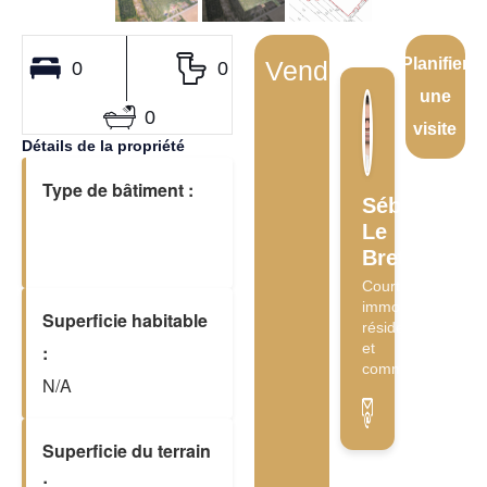
Planifier
Vendu
0
0
une
0
visite
Détails de la propriété
Type de bâtiment :
Sébastien
Le
Breton
Courtier
immobilier
Superficie habitable
résidentiel
et
:
commercial
N/A
Superficie du terrain
: