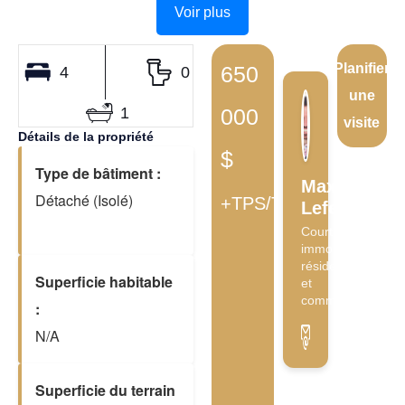
Voir plus
Planifier
650
4
0
une
1
000
visite
Détails de la propriété
$
Type de bâtiment :
Maxime
Détaché (Isolé)
+TPS/TVQ
Lefebvre
Courtier
immobilier
résidentiel
Superficie habitable
et
commercial
:
N/A
Superficie du terrain