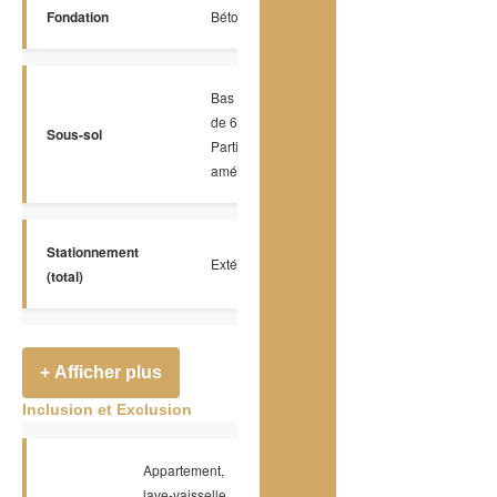
Fondation
Béton coulé
Bas (moins
de 6 pieds),
Sous-sol
Partiellement
aménagé
Stationnement
Extérieur
(total)
+ Afficher plus
Inclusion et Exclusion
Appartement,
lave-vaisselle,