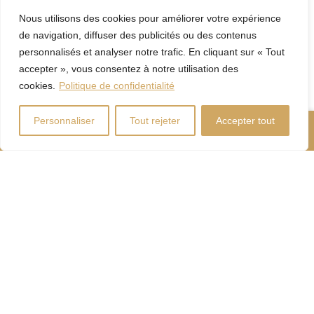
Addenda
Nous utilisons des cookies pour améliorer votre expérience
Duplex commercial clé
de navigation, diffuser des publicités ou des contenus
en main — Commerce
personnalisés et analyser notre trafic. En cliquant sur « Tout
+ Logement
accepter », vous consentez à notre utilisation des
réunisBienvenue dans
cookies.
Politique de confidentialité
cet immeuble duplex
commercial
Personnaliser
Tout rejeter
Accepter tout
d’exception, où
Nous Appeler
Contactez-Nous
opportunité
entrepreneuriale et
qualité de vie se
conjuguent sous un
même toit.
Situé au coeur d’un
quartier dynamique,
cet édifice unique