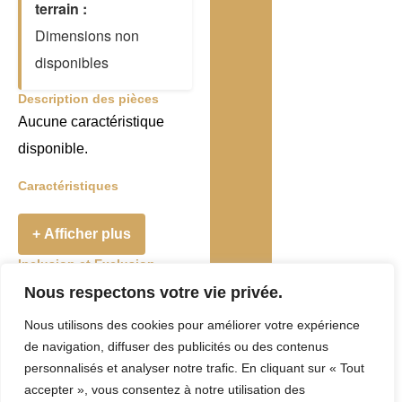
terrain :
Dimensions non
disponibles
Description des pièces
Aucune caractéristique
disponible.
Caractéristiques
+ Afficher plus
Inclusion et Exclusion
Addenda
Nous respectons votre vie privée.
Nous utilisons des cookies pour améliorer votre expérience
Taxes et Frais
de navigation, diffuser des publicités ou des contenus
Evaluation
personnalisés et analyser notre trafic. En cliquant sur « Tout
accepter », vous consentez à notre utilisation des
municipale :
0 $