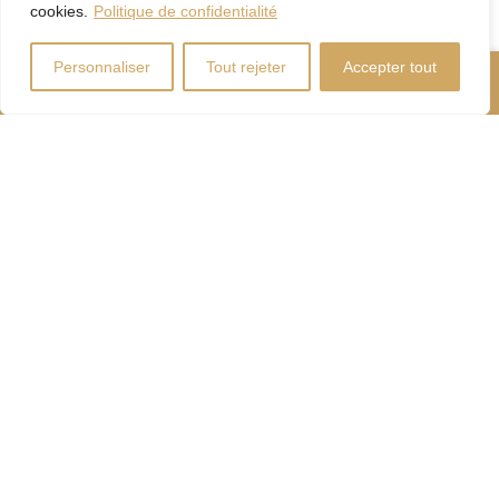
cookies.
Politique de confidentialité
Personnaliser
Tout rejeter
Accepter tout
Nous Appeler
Contactez-Nous
Coût d'énergie
Calculateur
d'hypothèque
Droits
Paiement
de