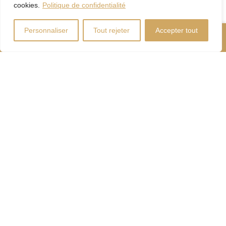
cookies.
Politique de confidentialité
Personnaliser
Tout rejeter
Accepter tout
Nous Appeler
Contactez-Nous
Coût d'énergie
Calculateur
d'hypothèque
Droits
Paiement
de