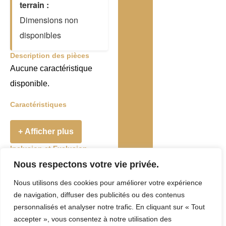
terrain :
Dimensions non
disponibles
Description des pièces
Aucune caractéristique
disponible.
Caractéristiques
+ Afficher plus
Inclusion et Exclusion
Addenda
Nous respectons votre vie privée.
Nous utilisons des cookies pour améliorer votre expérience
Taxes et Frais
de navigation, diffuser des publicités ou des contenus
Evaluation
personnalisés et analyser notre trafic. En cliquant sur « Tout
accepter », vous consentez à notre utilisation des
municipale :
0 $