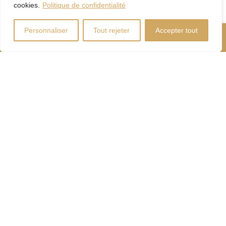
cookies.
Politique de confidentialité
Personnaliser
Tout rejeter
Accepter tout
Nous Appeler
Contactez-Nous
Coût d'énergie
Calculateur
d'hypothèque
Droits
Paiement
de