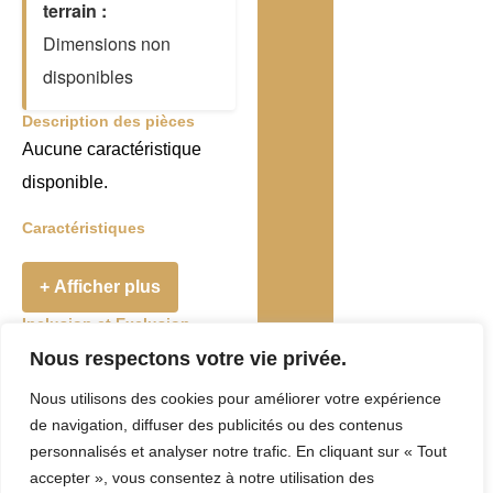
terrain :
Dimensions non
disponibles
Description des pièces
Aucune caractéristique
disponible.
Caractéristiques
+ Afficher plus
Inclusion et Exclusion
Addenda
Nous respectons votre vie privée.
Nous utilisons des cookies pour améliorer votre expérience
Taxes et Frais
de navigation, diffuser des publicités ou des contenus
Evaluation
personnalisés et analyser notre trafic. En cliquant sur « Tout
accepter », vous consentez à notre utilisation des
municipale :
0 $