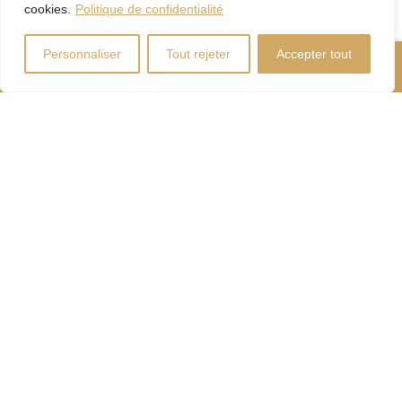
cookies.
Politique de confidentialité
Personnaliser
Tout rejeter
Accepter tout
Nous Appeler
Contactez-Nous
Coût d'énergie
Calculateur
d'hypothèque
Droits
Paiement
de