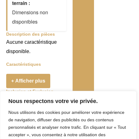
terrain :
Dimensions non
disponibles
Description des pièces
Aucune caractéristique
disponible.
Caractéristiques
+ Afficher plus
Inclusion et Exclusion
Addenda
Nous respectons votre vie privée.
Nous utilisons des cookies pour améliorer votre expérience
Taxes et Frais
de navigation, diffuser des publicités ou des contenus
Evaluation
personnalisés et analyser notre trafic. En cliquant sur « Tout
accepter », vous consentez à notre utilisation des
municipale :
0 $