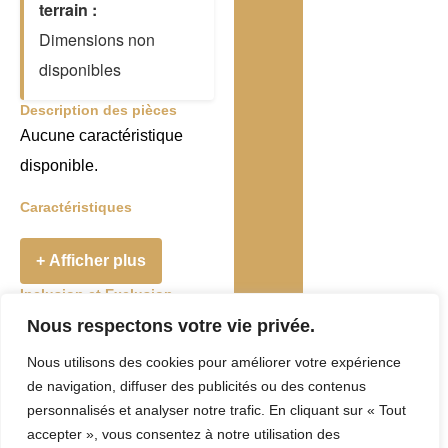
terrain :
Dimensions non
disponibles
Description des pièces
Aucune caractéristique
disponible.
Caractéristiques
+ Afficher plus
Inclusion et Exclusion
Addenda
Nous respectons votre vie privée.
Nous utilisons des cookies pour améliorer votre expérience
Taxes et Frais
de navigation, diffuser des publicités ou des contenus
Evaluation
personnalisés et analyser notre trafic. En cliquant sur « Tout
accepter », vous consentez à notre utilisation des
municipale :
0 $