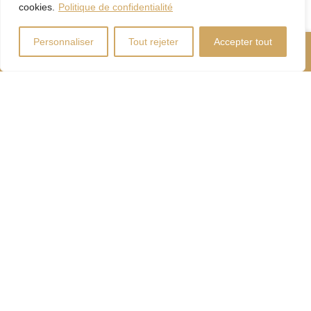
cookies.
Politique de confidentialité
Personnaliser
Tout rejeter
Accepter tout
Nous Appeler
Contactez-Nous
Coût d'énergie
Calculateur
d'hypothèque
Droits
Paiement
de