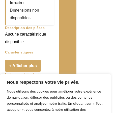
terrain :
Dimensions non
disponibles
Description des pièces
Aucune caractéristique
disponible.
Caractéristiques
+ Afficher plus
Inclusion et Exclusion
Addenda
Nous respectons votre vie privée.
Nous utilisons des cookies pour améliorer votre expérience
Taxes et Frais
de navigation, diffuser des publicités ou des contenus
Evaluation
personnalisés et analyser notre trafic. En cliquant sur « Tout
accepter », vous consentez à notre utilisation des
municipale :
0 $