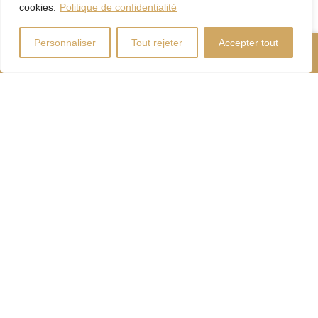
cookies.
Politique de confidentialité
Personnaliser
Tout rejeter
Accepter tout
Nous Appeler
Contactez-Nous
Coût d'énergie
Calculateur
d'hypothèque
Droits
Paiement
de