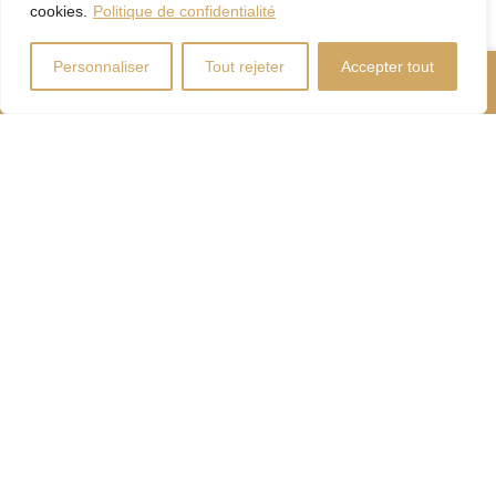
cookies.
Politique de confidentialité
Personnaliser
Tout rejeter
Accepter tout
Nous Appeler
Contactez-Nous
Coût d'énergie
Calculateur
d'hypothèque
Droits
Paiement
de