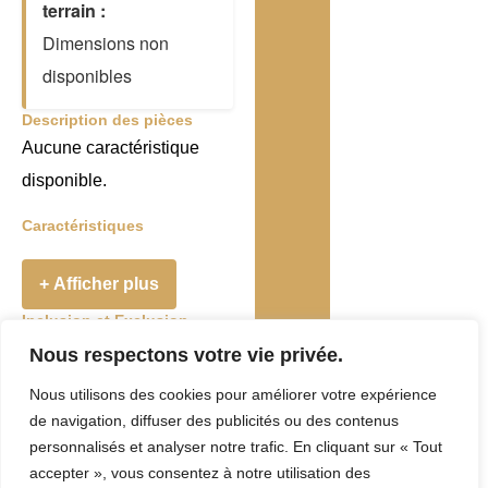
terrain :
Dimensions non
disponibles
Description des pièces
Aucune caractéristique
disponible.
Caractéristiques
+ Afficher plus
Inclusion et Exclusion
Addenda
Nous respectons votre vie privée.
Nous utilisons des cookies pour améliorer votre expérience
Taxes et Frais
de navigation, diffuser des publicités ou des contenus
Evaluation
personnalisés et analyser notre trafic. En cliquant sur « Tout
accepter », vous consentez à notre utilisation des
municipale :
0 $