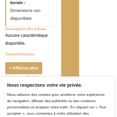
terrain :
Dimensions non
disponibles
Description des pièces
Aucune caractéristique
disponible.
Caractéristiques
+ Afficher plus
Inclusion et Exclusion
Addenda
Nous respectons votre vie privée.
Nous utilisons des cookies pour améliorer votre expérience
Taxes et Frais
de navigation, diffuser des publicités ou des contenus
Evaluation
personnalisés et analyser notre trafic. En cliquant sur « Tout
accepter », vous consentez à notre utilisation des
municipale :
0 $