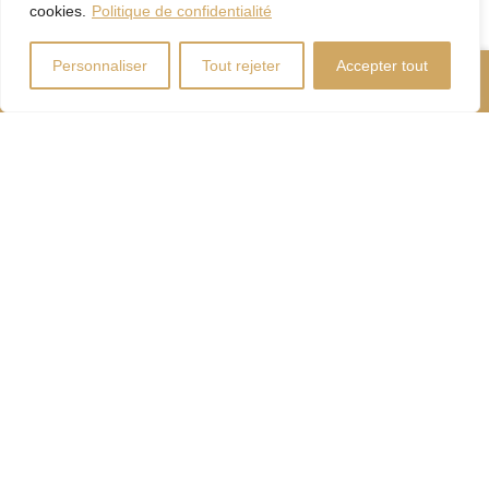
cookies.
Politique de confidentialité
Personnaliser
Tout rejeter
Accepter tout
Nous Appeler
Contactez-Nous
Coût d'énergie
Calculateur
d'hypothèque
Droits
Paiement
de