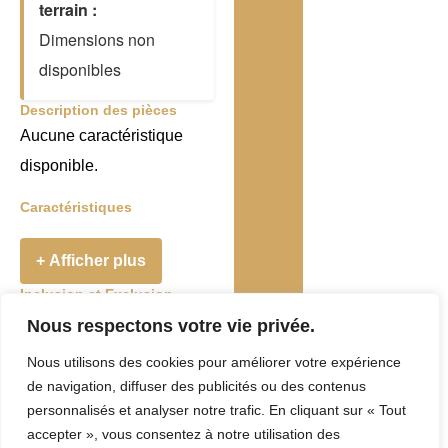
terrain :
Dimensions non
disponibles
Description des pièces
Aucune caractéristique
disponible.
Caractéristiques
+ Afficher plus
Inclusion et Exclusion
Addenda
Nous respectons votre vie privée.
Nous utilisons des cookies pour améliorer votre expérience
Taxes et Frais
de navigation, diffuser des publicités ou des contenus
Evaluation
personnalisés et analyser notre trafic. En cliquant sur « Tout
accepter », vous consentez à notre utilisation des
municipale :
0 $