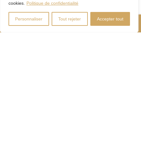
cookies.
Politique de confidentialité
Personnaliser
Tout rejeter
Accepter tout
Nous Appeler
Contactez-Nous
Coût d'énergie
Calculateur
d'hypothèque
Droits
Paiement
de