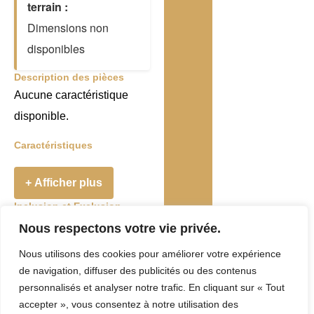
terrain :
Dimensions non
disponibles
Description des pièces
Aucune caractéristique
disponible.
Caractéristiques
+ Afficher plus
Inclusion et Exclusion
Addenda
Nous respectons votre vie privée.
Nous utilisons des cookies pour améliorer votre expérience
Taxes et Frais
de navigation, diffuser des publicités ou des contenus
Evaluation
personnalisés et analyser notre trafic. En cliquant sur « Tout
accepter », vous consentez à notre utilisation des
municipale :
0 $