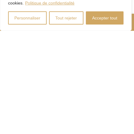
cookies.
Politique de confidentialité
Personnaliser
Tout rejeter
Accepter tout
Nous Appeler
Contactez-Nous
Coût d'énergie
Calculateur
d'hypothèque
Droits
Paiement
de