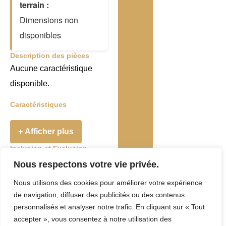
terrain :
Dimensions non
disponibles
Description des pièces
Aucune caractéristique
disponible.
Caractéristiques
+ Afficher plus
Inclusion et Exclusion
Addenda
Nous respectons votre vie privée.
Nous utilisons des cookies pour améliorer votre expérience
Taxes et Frais
de navigation, diffuser des publicités ou des contenus
Evaluation
personnalisés et analyser notre trafic. En cliquant sur « Tout
accepter », vous consentez à notre utilisation des
municipale :
0 $