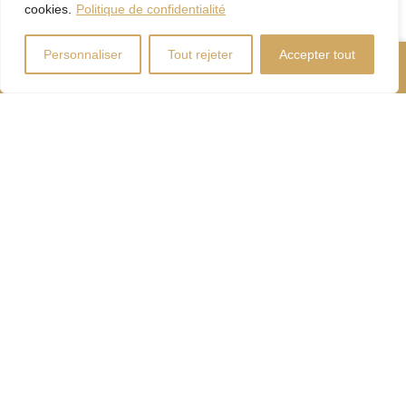
cookies.
Politique de confidentialité
Personnaliser
Tout rejeter
Accepter tout
Nous Appeler
Contactez-Nous
Coût d'énergie
Calculateur
d'hypothèque
Droits
Paiement
de