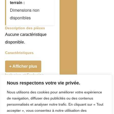
terrain :
Dimensions non
disponibles
Description des pièces
Aucune caractéristique
disponible.
Caractéristiques
+ Afficher plus
Inclusion et Exclusion
Addenda
Nous respectons votre vie privée.
Nous utilisons des cookies pour améliorer votre expérience
Taxes et Frais
de navigation, diffuser des publicités ou des contenus
Evaluation
personnalisés et analyser notre trafic. En cliquant sur « Tout
accepter », vous consentez à notre utilisation des
municipale :
0 $