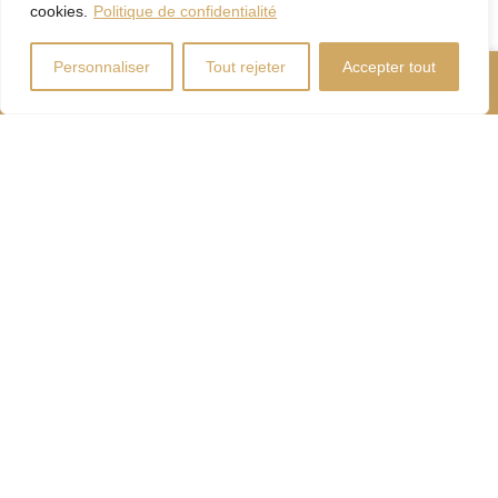
cookies.
Politique de confidentialité
Personnaliser
Tout rejeter
Accepter tout
Nous Appeler
Contactez-Nous
Coût d'énergie
Calculateur
d'hypothèque
Droits
Paiement
de