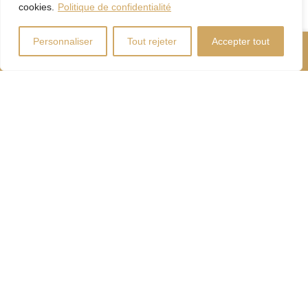
cookies.
Politique de confidentialité
Personnaliser
Tout rejeter
Accepter tout
Nous Appeler
Contactez-Nous
Coût d'énergie
Calculateur
d'hypothèque
Droits
Paiement
de