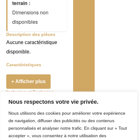
terrain :
Dimensions non
disponibles
Description des pièces
Aucune caractéristique
disponible.
Caractéristiques
+ Afficher plus
Inclusion et Exclusion
Addenda
Nous respectons votre vie privée.
Nous utilisons des cookies pour améliorer votre expérience
Taxes et Frais
de navigation, diffuser des publicités ou des contenus
Evaluation
personnalisés et analyser notre trafic. En cliquant sur « Tout
accepter », vous consentez à notre utilisation des
municipale :
0 $