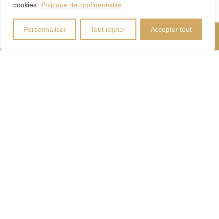
cookies.
Politique de confidentialité
Personnaliser
Tout rejeter
Accepter tout
Nous Appeler
Contactez-Nous
Coût d'énergie
Calculateur
d'hypothèque
Droits
Paiement
de