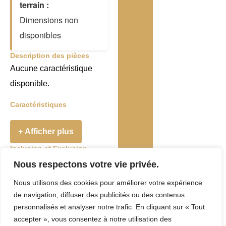
terrain :
Dimensions non
disponibles
Description des pièces
Aucune caractéristique
disponible.
Caractéristiques
+ Afficher plus
Inclusion et Exclusion
Addenda
Nous respectons votre vie privée.
Nous utilisons des cookies pour améliorer votre expérience
Taxes et Frais
de navigation, diffuser des publicités ou des contenus
Evaluation
personnalisés et analyser notre trafic. En cliquant sur « Tout
accepter », vous consentez à notre utilisation des
municipale :
0 $