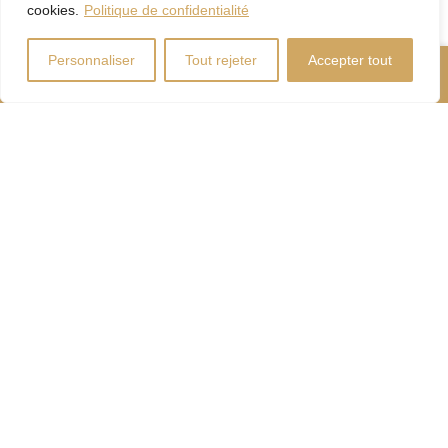
cookies.
Politique de confidentialité
Personnaliser
Tout rejeter
Accepter tout
Nous Appeler
Contactez-Nous
Coût d'énergie
Calculateur
d'hypothèque
Droits
Paiement
de