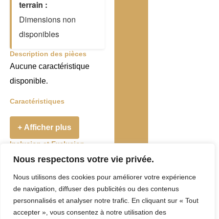
terrain :
Dimensions non
disponibles
Description des pièces
Aucune caractéristique
disponible.
Caractéristiques
+ Afficher plus
Inclusion et Exclusion
Addenda
Nous respectons votre vie privée.
Nous utilisons des cookies pour améliorer votre expérience
Taxes et Frais
de navigation, diffuser des publicités ou des contenus
Evaluation
personnalisés et analyser notre trafic. En cliquant sur « Tout
accepter », vous consentez à notre utilisation des
municipale :
0 $