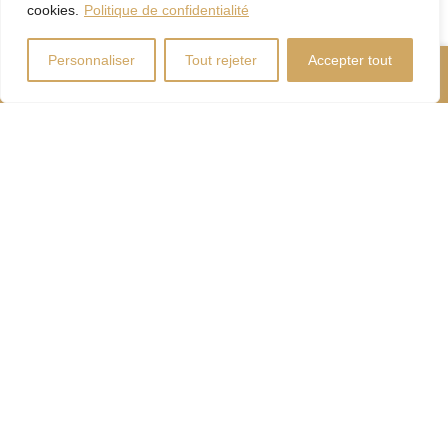
cookies.
Politique de confidentialité
Personnaliser
Tout rejeter
Accepter tout
Nous Appeler
Contactez-Nous
Coût d'énergie
Calculateur
d'hypothèque
Droits
Paiement
de