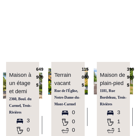
649
115
399
Maison à
Terrain
Maison de
900
000
900
un étage
vacant
plain-pied
$
$
$
et demi
Rue de l'Église,
1181, Rue
Notre-Dame-du-
Bordeleau, Trois-
2360, Boul. du
Mont-Carmel
Rivières
Carmel, Trois-
0
3
Rivières
3
0
1
0
0
1