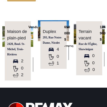
Vendu
650
124
Maison de
Duplex
Terrain
000
900
plain-pied
vacant
293, Rue Notre-
$
$
Dame, Nicolet
2420, Boul. St-
Rue de l'Église,
+TPS/TVQ
4
Michel, Trois-
Shawinigan
Rivières
0
0
2
0
1
0
0
2