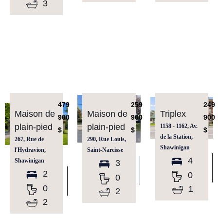
3
479
259
249
Maison de
Maison de
Triplex
900
900
900
plain-pied
plain-pied
1158 - 1162, Av.
$
$
$
de la Station,
267, Rue de
290, Rue Louis,
Shawinigan
l'Hydravion,
Saint-Narcisse
4
Shawinigan
3
2
0
0
0
1
2
2