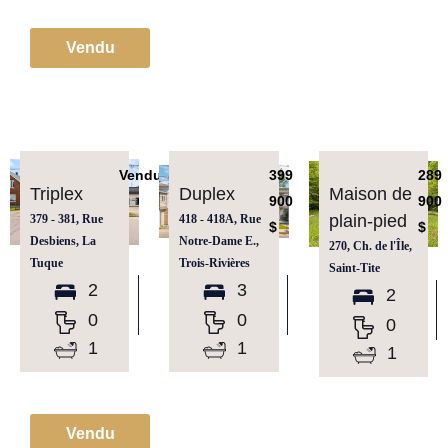
Vendu
Vendu
399
289
Triplex
Duplex
Maison de
900
900
plain-pied
379 - 381, Rue
418 - 418A, Rue
$
$
Desbiens, La
Notre-Dame E.,
270, Ch. de l'Île,
Tuque
Trois-Rivières
Saint-Tite
2
3
2
0
0
0
1
1
1
Vendu